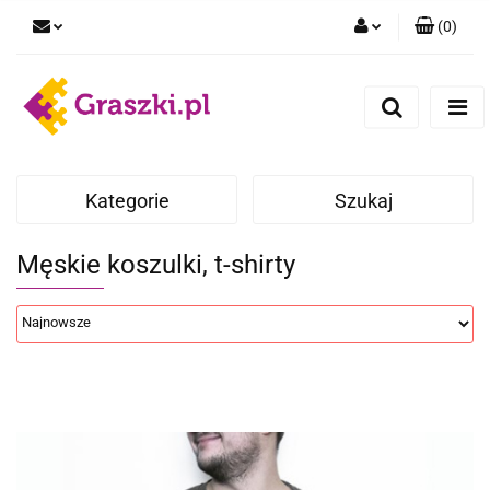
(
0
)
Zaloguj się
Zarejestruj się
Dodaj zgłoszenie
Zgody cookies
Kategorie
Szukaj
Męskie koszulki, t-shirty