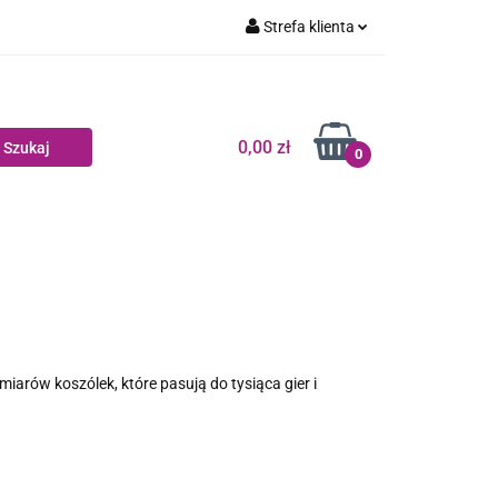
Strefa klienta
zedsprzedaż
Zaloguj się
Zarejestruj się
0,00 zł
Dodaj zgłoszenie
0
Zgody cookies
Wyprzedaż
Blog
iarów koszólek, które pasują do tysiąca gier i