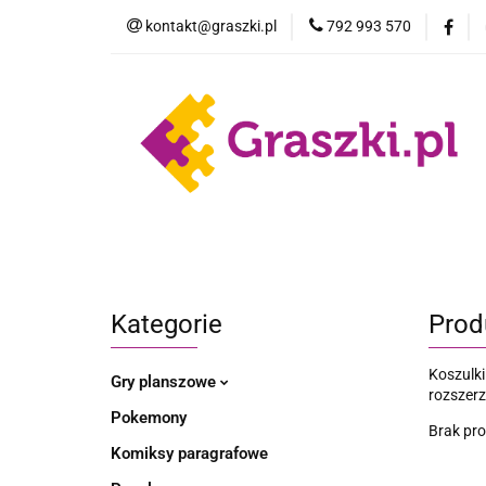
kontakt@graszki.pl
792 993 570
Gry planszowe
Nowości
Wyprz
Gry planszowe
Akcesoria
Pokemo
Kategorie
Prod
Koszulki
Gry planszowe
rozszerz
Pokemony
Brak pr
Komiksy paragrafowe