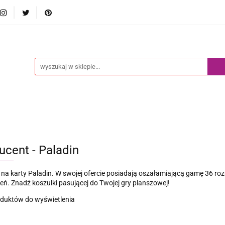
Akcesoria
Pokemony
Komiksy Paragrafowe
Pr
edaż
Blog
ny
Komiksy Paragrafowe
Przedsprzedaż
Nowości
ucent - Paladin
 na karty Paladin. W swojej ofercie posiadają oszałamiającą gamę 36 rozm
eń. Znadź koszulki pasującej do Twojej gry planszowej!
oduktów do wyświetlenia