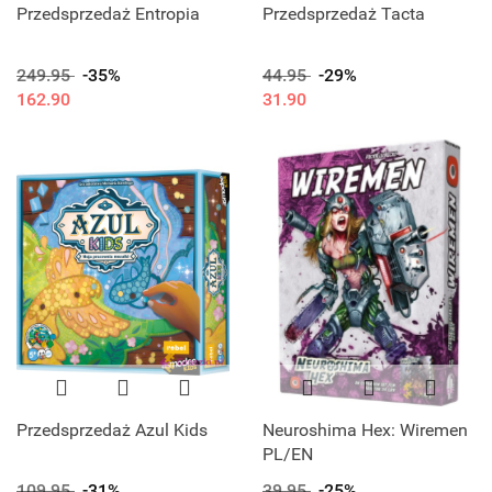
Przedsprzedaż Entropia
Przedsprzedaż Tacta
249.95
-35%
44.95
-29%
162.90
31.90
Przedsprzedaż Azul Kids
Neuroshima Hex: Wiremen
PL/EN
109.95
-31%
39.95
-25%