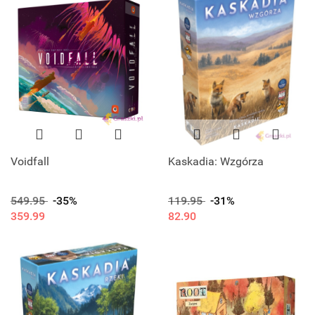
Voidfall
Kaskadia: Wzgórza
549.95
-35%
119.95
-31%
359.99
82.90