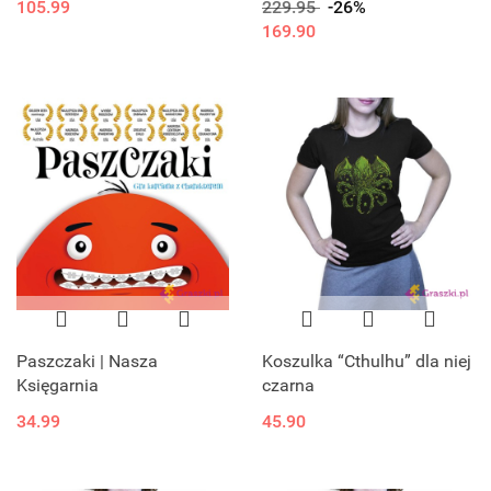
105.99
229.95
-26%
169.90
Paszczaki | Nasza
Koszulka “Cthulhu” dla niej
Księgarnia
czarna
34.99
45.90