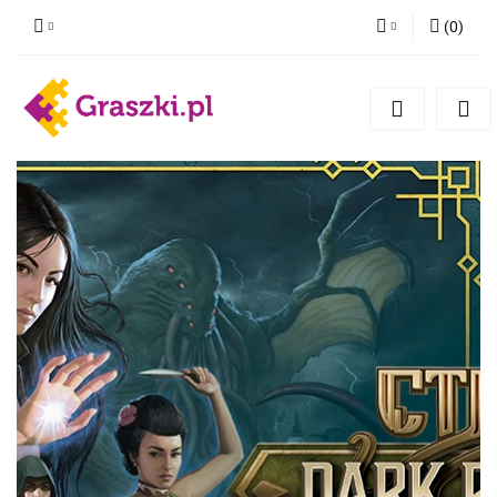
(
0
)
Zaloguj się
Zarejestruj się
Dodaj zgłoszenie
Zgody cookies