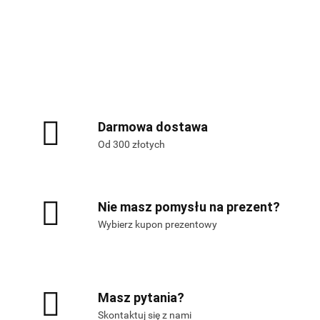
Alis Games – producent gier
planszowych i RPG
Darmowa dostawa
Od 300 złotych
Nie masz pomysłu na prezent?
Wybierz kupon prezentowy
Masz pytania?
Skontaktuj się z nami