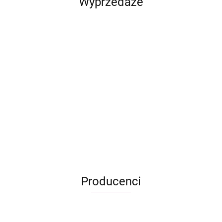
Wyprzedaże
Heroes
Ostoja:
CATAN
Heroes
Dragon
of
Rytm
Pierwszy
- Junior
of Might
Eclipse:
Metal Gear
Might
natury
szczur w
149.90
24.95
and
119.90
Mystling
Solid: Gra
and
kosmosi
163.90
69.95
-24%
95.99
Magic
-13%
Academy
planszowa -
Magic
-24%
499.95
18.90
III:
103.90
- Peare
uszkodzone
III:
52.90
-29%
Przystań
kontra
pudełko
Inferno
355.00
Arboro
Producenci