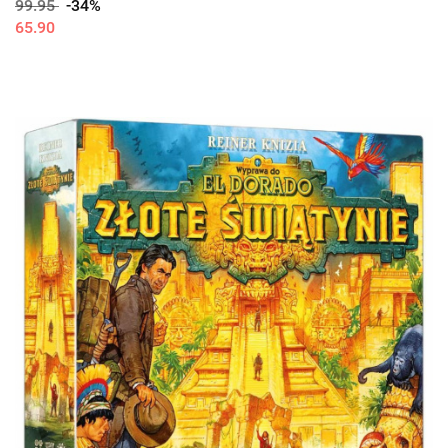
99.95
-34%
65.90