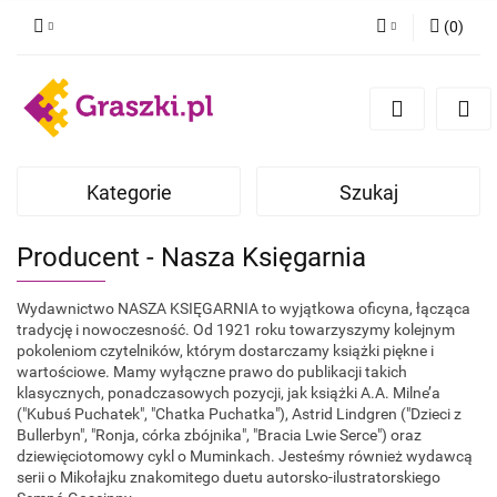
(
0
)
Zaloguj się
Zarejestruj się
Dodaj zgłoszenie
Zgody cookies
Kategorie
Szukaj
Producent - Nasza Księgarnia
Wydawnictwo NASZA KSIĘGARNIA to wyjątkowa oficyna, łącząca
tradycję i nowoczesność. Od 1921 roku towarzyszymy kolejnym
pokoleniom czytelników, którym dostarczamy książki piękne i
wartościowe. Mamy wyłączne prawo do publikacji takich
klasycznych, ponadczasowych pozycji, jak książki A.A. Milne’a
("Kubuś Puchatek", "Chatka Puchatka"), Astrid Lindgren ("Dzieci z
Bullerbyn", "Ronja, córka zbójnika", "Bracia Lwie Serce") oraz
dziewięciotomowy cykl o Muminkach. Jesteśmy również wydawcą
serii o Mikołajku znakomitego duetu autorsko-ilustratorskiego