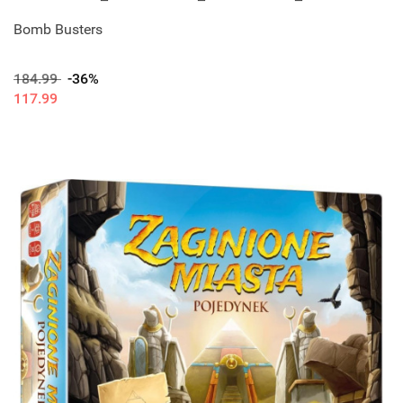
Bomb Busters
184.99
-36%
117.99