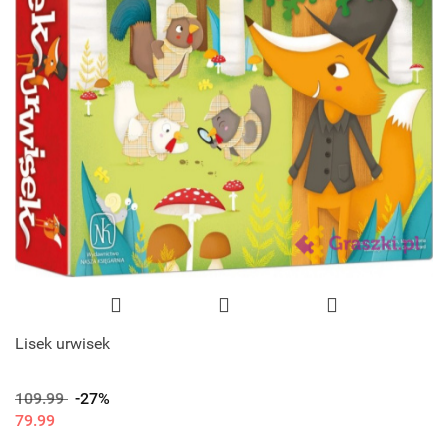
Lisek urwisek
109.99
-27%
79.99