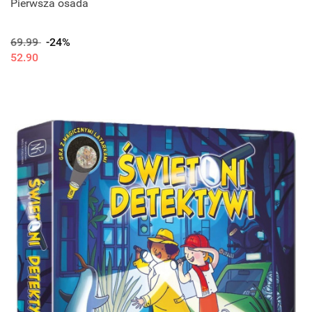
Pierwsza osada
69.99
-24%
52.90