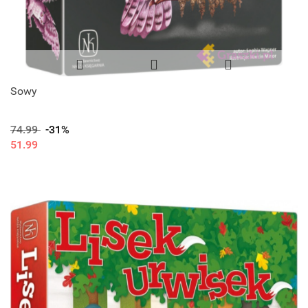
Sowy
74.99
-31%
51.99