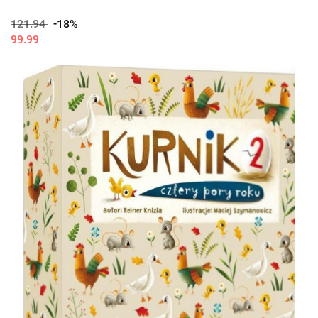
121.94
-18%
99.99