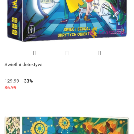
Świetlni detektywi
129.99
-33%
86.99