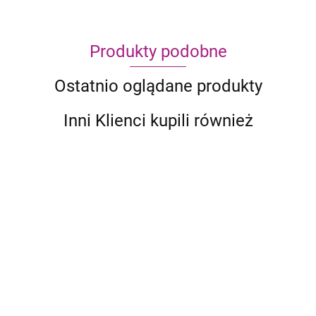
Produkty podobne
Ostatnio oglądane produkty
Inni Klienci kupili również
Cezar
Gejsze
99.95
44.90
Bomb Busters
65.90
39.99
Gra na nerwach
184.99
34.90