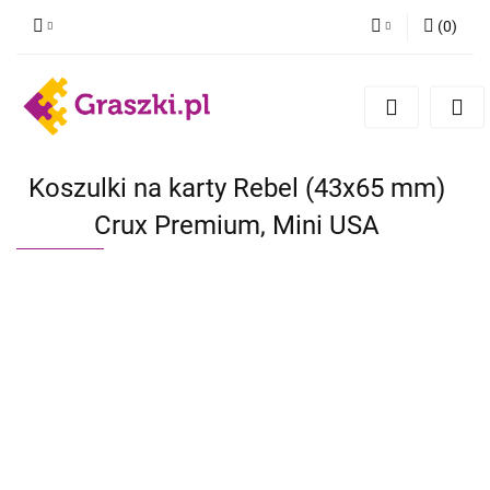
(
0
)
Zaloguj się
Zarejestruj się
Dodaj zgłoszenie
Zgody cookies
Koszulki na karty Rebel (43x65 mm)
Crux Premium, Mini USA