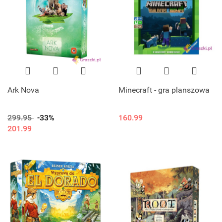
Ark Nova
Minecraft - gra planszowa
299.95
-33%
160.99
201.99