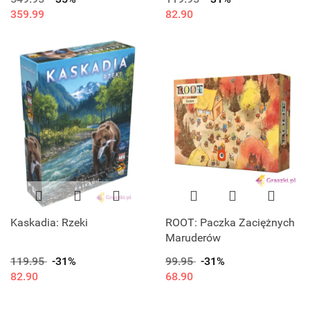
359.99
82.90
Kaskadia: Rzeki
ROOT: Paczka Zaciężnych
Maruderów
119.95
-31%
99.95
-31%
82.90
68.90