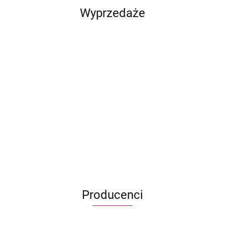
Wyprzedaże
Heroes
Ostoja:
CATAN
Heroes
Dragon
of
Rytm
Pierwszy
- Junior
of Might
Eclipse:
Metal Gear
Might
natury
szczur w
149.90
24.95
and
119.90
Mystling
Solid: Gra
and
kosmosi
163.90
69.95
-24%
95.99
Magic
-13%
Academy
planszowa -
Magic
-24%
499.95
18.90
III:
103.90
- Peare
uszkodzone
III:
52.90
-29%
Przystań
kontra
pudełko
Inferno
355.00
Arboro
Producenci