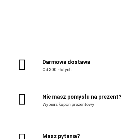
Alis Games – producent gier
planszowych i RPG
Darmowa dostawa
Od 300 złotych
Nie masz pomysłu na prezent?
Wybierz kupon prezentowy
Masz pytania?