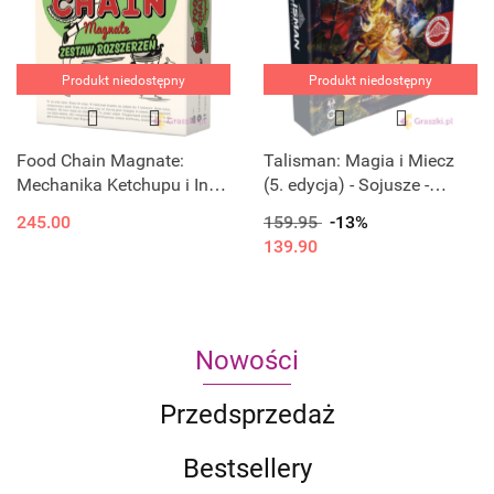
Produkt niedostępny
Produkt niedostępny
Food Chain Magnate:
Talisman: Magia i Miecz
Mechanika Ketchupu i Inne
(5. edycja) - Sojusze -
Pomysły
Wezwanie losu
245.00
159.95
-13%
139.90
Nowości
Przedsprzedaż
Bestsellery