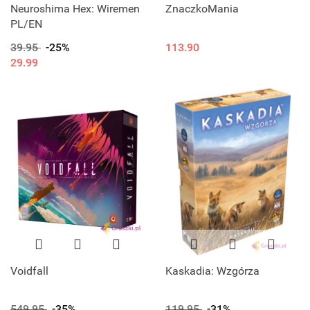
Neuroshima Hex: Wiremen
ZnaczkoMania
PL/EN
39.95
-25%
113.90
29.99
Voidfall
Kaskadia: Wzgórza
549.95
-35%
119.95
-31%