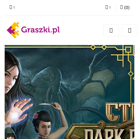
(
0
)
Zaloguj się
Zarejestruj się
Dodaj zgłoszenie
Zgody cookies