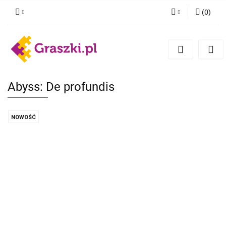
(
0
)
Zaloguj się
Zarejestruj się
Dodaj zgłoszenie
Zgody cookies
Abyss: De profundis
NOWOŚĆ