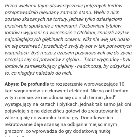
Przed wiekami tajne stowarzyszenie potężnych lordów
przeprowadziło nieudany zamach stanu. Wielu z nich
zostało skazanych na tortury, jednak tylko dziesięcioro
przetrwało spotkanie z murenami. Pozbawieni tytułów
lordów i wygnani na wieczność z Otchłani, znaleźli azyl w
najodleglejszych głębinach oceanu. Nikt nie wie, jak udało
im się przetrwać i przedłużyć swój żywot w tak potwornych
warunkach. Być może z czasem przystosowali się do życia,
czerpiąc siły od potworów z głębin... Teraz wygnańcy - byli
lordowie zamieszkujący głębiny - nadchodzą, by odzyskać
to, co niegdyś należało do nich.
Abyss: De profundis
to rozszerzenie wprowadzające 10
kart wygnańców z ciekawymi efektami. Nie są oni lordami
w tym sensie, że nie odnosi się do nich termin „lord"
występujący na kartach i płytkach, jednak tak samo jak oni
pojawiają się na dziedzińcu gotowi do zrekrutowania i
wliczają się do warunku końca gry. Dodatkowo ich
rekrutowanie daje szansę na odbijanie miejsc innym
graczom, co wprowadza do gry dodatkową nutkę