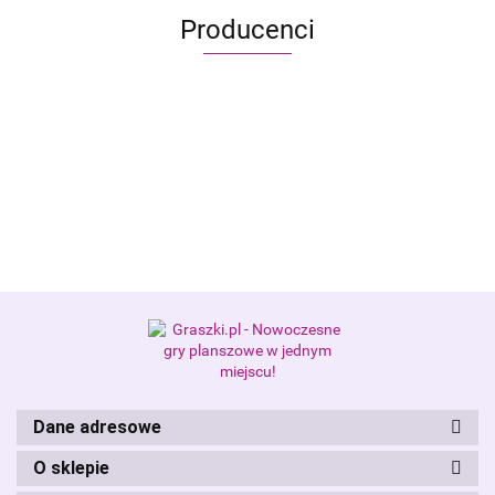
Producenci
Alis Games – producent gier
planszowych i RPG
Dane adresowe
O sklepie