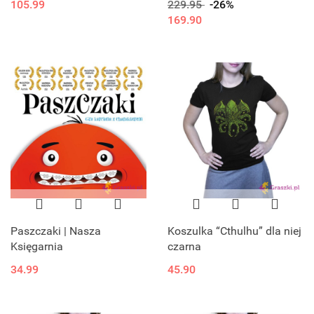
105.99
229.95
-26%
169.90
Paszczaki | Nasza
Koszulka “Cthulhu” dla niej
Księgarnia
czarna
34.99
45.90