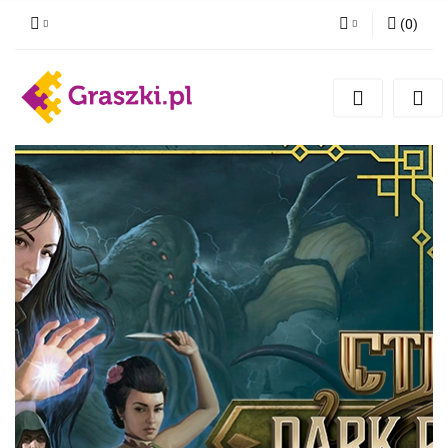
(
0
)
Zaloguj się
Zarejestruj się
Dodaj zgłoszenie
Zgody cookies