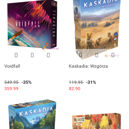
Voidfall
Kaskadia: Wzgórza
549.95
-35%
119.95
-31%
359.99
82.90