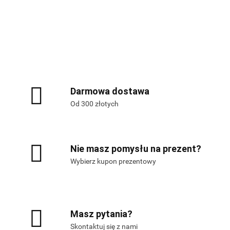
Alis Games – producent gier
planszowych i RPG
Darmowa dostawa
Od 300 złotych
Nie masz pomysłu na prezent?
Wybierz kupon prezentowy
Masz pytania?
Skontaktuj się z nami