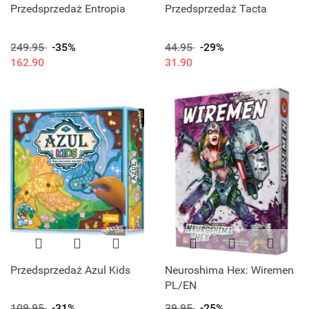
Przedsprzedaż Entropia
Przedsprzedaż Tacta
249.95
-35%
44.95
-29%
162.90
31.90
Przedsprzedaż Azul Kids
Neuroshima Hex: Wiremen
PL/EN
109.95
-31%
39.95
-25%