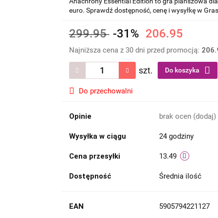
Anachrony Essential Edition to gra planszowa dla
euro. Sprawdź dostępność, cenę i wysyłkę w Grasz
299.95
-31%
206.95
Najniższa cena z 30 dni przed promocją:
206.
szt.
Do koszyka
Do przechowalni
Opinie
brak ocen
(dodaj)
Wysyłka w ciągu
24 godziny
Cena przesyłki
13.49
Dostępność
Średnia ilość
EAN
5905794221127