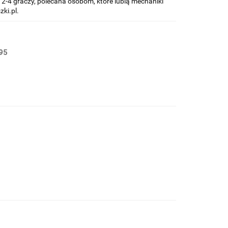
 2-4 graczy, polecana osobom, które lubią mechaniki
ki.pl.
95