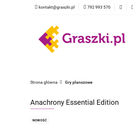
kontakt@graszki.pl
792 993 570
Gry planszowe
Nowości
Wyprz
Gry planszowe
Akcesoria
Pokemon
Strona główna
Gry planszowe
Anachrony Essential Edition
NOWOŚĆ