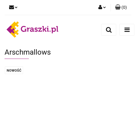
(
0
)
Zaloguj się
Zarejestruj się
Dodaj zgłoszenie
Zgody cookies
Arschmallows
NOWOŚĆ