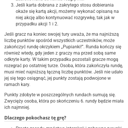
Jeśli karta dobrana z zakrytego stosu dobierania
okaże się kartą akcji, możemy wykonać opisaną na
niej akcję albo kontynuować rozgrywkę, tak jak w
przypadku akcji 1 i 2.
Jeśli gracz na koniec swojej tury uważa, że ma najniższą
liczbę punktów spośród wszystkich uczestników, może
zakończyć rundę okrzykiem „Pupianki!”. Runda kończy się
również wtedy, gdy jeden z graczy ma przed sobą same
odkryte karty. W takim przypadku pozostali gracze mogą
rozegrać po ostatniej turze. Osoba, która zakończyła rundę,
musi mieć najniższą łączną liczbę punktów. Jeśli nie udało
jej się tego osiągnąć, jej punkty zostają podwojone w
ramach kary.
Punkty zdobyte w poszczególnych rundach sumują się.
Zwycięży osoba, która po skończeniu 6. rundy będzie miała
ich najmniej.
Dlaczego pokochasz tę grę?