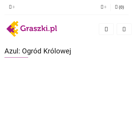
(
0
)
Zaloguj się
Zarejestruj się
Dodaj zgłoszenie
Zgody cookies
Azul: Ogród Królowej