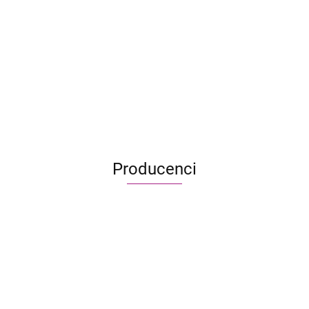
179.95
166.90
7 cudów świata (nowa edycja)
219.95
159.99
Producenci