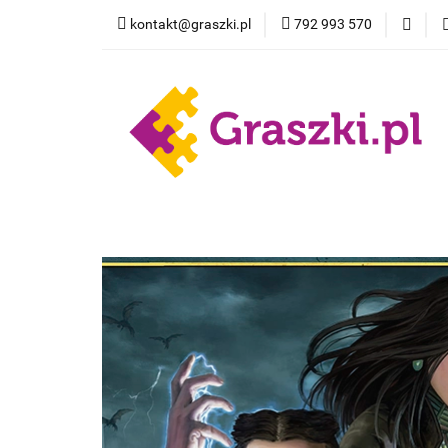
kontakt@graszki.pl
792 993 570
Gry planszowe
Nowości
Wyprz
Gry planszowe
Akcesoria
Pokemon