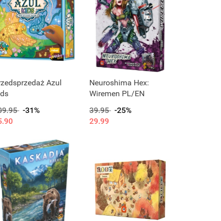
rzedsprzedaż Azul
Neuroshima Hex:
ids
Wiremen PL/EN
09.95
-31%
39.95
-25%
5.90
29.99