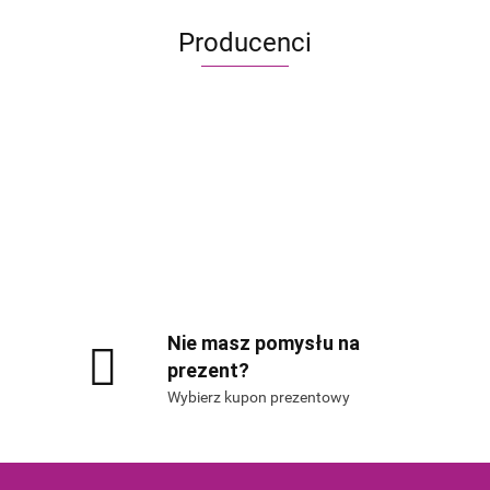
Producenci
Alis Games – producent gier planszowych i RP
Nie masz pomysłu na
prezent?
Wybierz kupon prezentowy