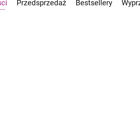
ci
Przedsprzedaż
Bestsellery
Wypr
CATAN
- Junior
119.90
-13%
s of Might
Heroes of Might
Heroes of Might
103.90
gic III:
and Magic III:
and Magic III:
o
Przystań
Twierdza
0
163.90
163.90
Dragon Ec
Academy 
Arboro
69.95
-
52.90