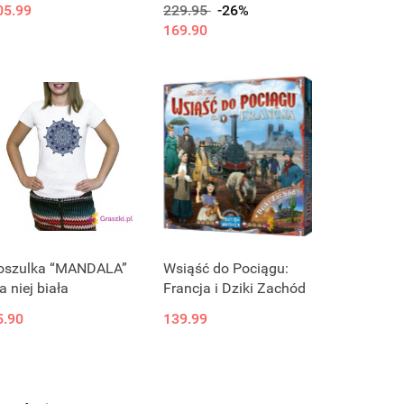
05.99
229.95
-26%
169.90
oszulka “MANDALA”
Wsiąść do Pociągu:
a niej biała
Francja i Dziki Zachód
5.90
139.99