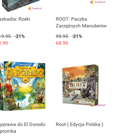
askadia: Rzeki
ROOT: Paczka
Zaciężnych Maruderów
19.95
-31%
99.95
-31%
2.90
68.90
yprawa do El Dorado
Root ( Edycja Polska )
 promka