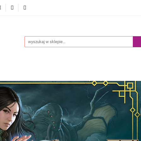
Akcesoria
Pokemony
Komiksy Paragrafowe
Prz
edaż
Blog
y
Komiksy Paragrafowe
Przedsprzedaż
Nowości