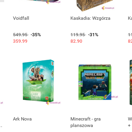
Voidfall
Kaskadia: Wzgórza
K
549.95
-35%
119.95
-31%
1
359.99
82.90
8
Ark Nova
Minecraft - gra
W
planszowa
+