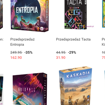
n:
Przedsprzedaż
Przedsprzedaż Tacta
P
Entropia
K
249.95
-35%
44.95
-29%
1
162.90
31.90
7