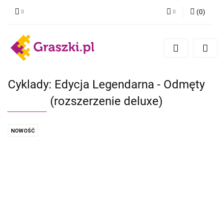
(
0
)
Zaloguj się
Zarejestruj się
Dodaj zgłoszenie
Zgody cookies
Cyklady: Edycja Legendarna - Odmęty
(rozszerzenie deluxe)
NOWOŚĆ