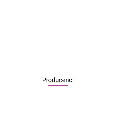
CATAN
Catan
Catan dl
-
BIG
Altay -
Baza
5-6
Junior
BOX
Świt
119.90
249.90
Shackleton
graczy
Cywilizacji
103.90
199.90
Budowniczowie
83.90
199.90
(dodatek
279.90
Sielskiej Doliny
162.90
222.90
149.90
122.90
Producenci