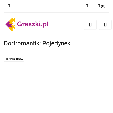
(
0
)
Zaloguj się
Zarejestruj się
Dodaj zgłoszenie
Zgody cookies
Dorfromantik: Pojedynek
WYPRZEDAŻ