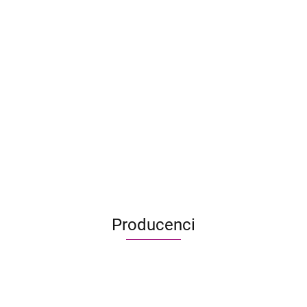
Naishi
Ptasie
Bandida
rewiry
48.95
199.99
39.95
137.90
34.90
Hero Realms:
Hero Realms: Talia
Talia Bossa - Lisz
Bossa - Smok
29.90
29.90
23.90
23.90
Producenci