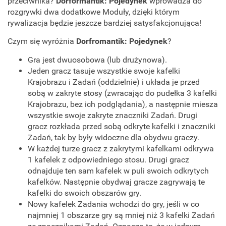
przeciwnika?
Dorformantik: Pojedynek
wprowadza do
rozgrywki dwa dodatkowe Moduły, dzięki którym
rywalizacja będzie jeszcze bardziej satysfakcjonująca!
Czym się wyróżnia
Dorfromantik: Pojedynek
?
Gra jest dwuosobowa (lub drużynowa).
Jeden gracz tasuje wszystkie swoje kafelki
Krajobrazu i Zadań (oddzielnie) i układa je przed
sobą w zakryte stosy (zwracając do pudełka 3 kafelki
Krajobrazu, bez ich podglądania), a następnie miesza
wszystkie swoje zakryte znaczniki Zadań. Drugi
gracz rozkłada przed sobą odkryte kafelki i znaczniki
Zadań, tak by były widoczne dla obydwu graczy.
W każdej turze gracz z zakrytymi kafelkami odkrywa
1 kafelek z odpowiedniego stosu. Drugi gracz
odnajduje ten sam kafelek w puli swoich odkrytych
kafelków. Następnie obydwaj gracze zagrywają te
kafelki do swoich obszarów gry.
Nowy kafelek Zadania wchodzi do gry, jeśli w co
najmniej 1 obszarze gry są mniej niż 3 kafelki Zadań