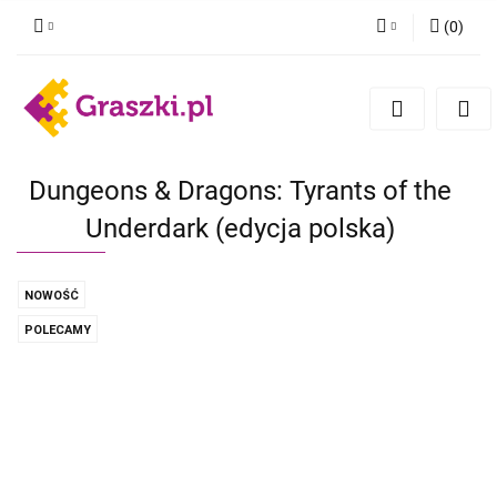
(
0
)
Zaloguj się
Zarejestruj się
Dodaj zgłoszenie
Zgody cookies
Dungeons & Dragons: Tyrants of the
Underdark (edycja polska)
NOWOŚĆ
POLECAMY