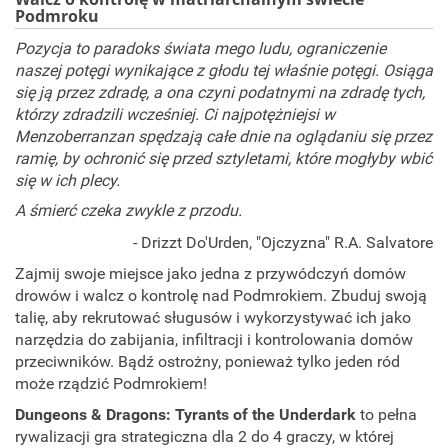
Podmroku
Pozycja to paradoks świata mego ludu, ograniczenie
naszej potęgi wynikające z głodu tej właśnie potęgi. Osiąga
się ją przez zdradę, a ona czyni podatnymi na zdradę tych,
którzy zdradzili wcześniej. Ci najpotężniejsi w
Menzoberranzan spędzają całe dnie na oglądaniu się przez
ramię, by ochronić się przed sztyletami, które mogłyby wbić
się w ich plecy.
A śmierć czeka zwykle z przodu.
- Drizzt Do'Urden, "Ojczyzna" R.A. Salvatore
Zajmij swoje miejsce jako jedna z przywódczyń domów
drowów i walcz o kontrolę nad Podmrokiem. Zbuduj swoją
talię, aby rekrutować sługusów i wykorzystywać ich jako
narzędzia do zabijania, infiltracji i kontrolowania domów
przeciwników. Bądź ostrożny, ponieważ tylko jeden ród
może rządzić Podmrokiem!
Dungeons & Dragons: Tyrants of the Underdark
to pełna
rywalizacji gra strategiczna dla 2 do 4 graczy, w której