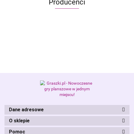
Producenci
Alis Games – producent gier
planszowych i RPG
Dane adresowe
O sklepie
Pomoc