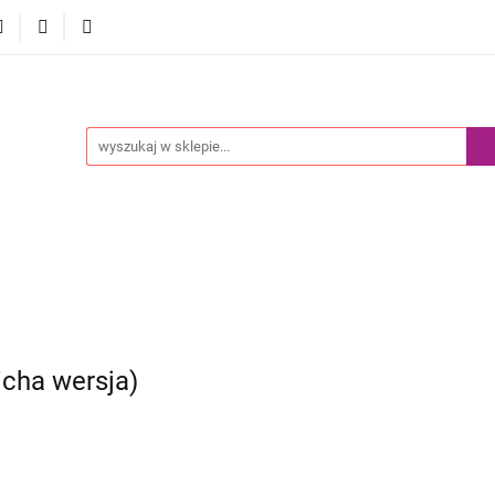
Akcesoria
Pokemony
Komiksy Paragrafowe
Prz
edaż
Blog
y
Komiksy Paragrafowe
Przedsprzedaż
Nowości
icha wersja)