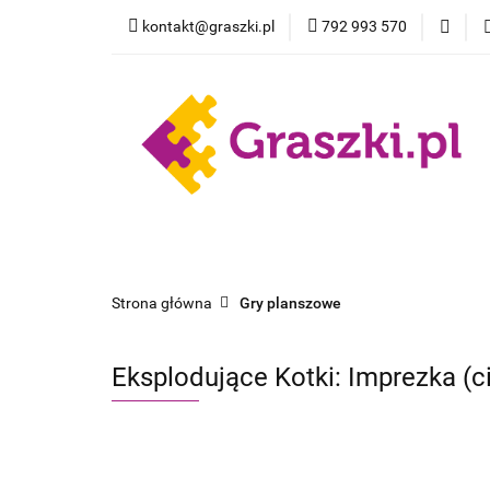
kontakt@graszki.pl
792 993 570
Gry planszowe
Nowości
Wyprz
Gry planszowe
Akcesoria
Pokemon
Strona główna
Gry planszowe
Eksplodujące Kotki: Imprezka (c