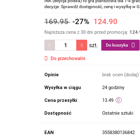
INK (edycja polska) to gra planszowa dla 1-4 gra
decyzje. Sprawdź dostępność, cenę i wysyłkę w Gr
169.95
-27%
124.90
Najniższa cena z 30 dni przed promocją:
124.
szt.
Do koszyka
Do przechowalni
Opinie
brak ocen
(dodaj)
Wysyłka w ciągu
24 godziny
Cena przesyłki
13.49
Dostępność
Ostatnie sztuki
EAN
3558380136842