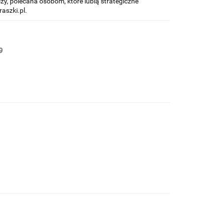
czy, polecana osobom, które lubią strategiczne
aszki.pl.
9