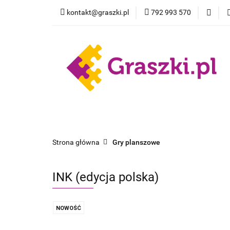
kontakt@graszki.pl
792 993 570
Gry planszowe
Nowości
Wyprz
Gry planszowe
Akcesoria
Pokemon
Strona główna
Gry planszowe
INK (edycja polska)
NOWOŚĆ