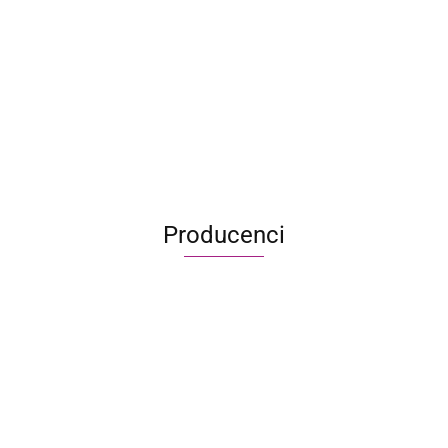
299.95
206.95
Army of the Dead: Gra z linii
Zombicide
499.95
330.00
Producenci