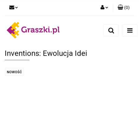
(
0
)
Zaloguj się
Zarejestruj się
Dodaj zgłoszenie
Zgody cookies
Inventions: Ewolucja Idei
NOWOŚĆ