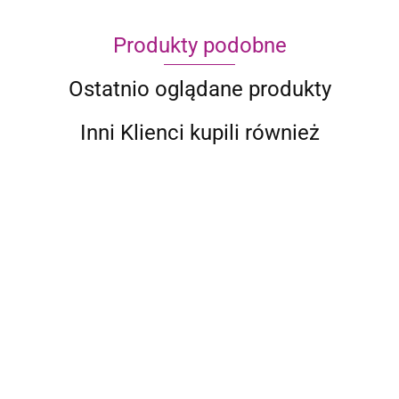
Produkty podobne
Ostatnio oglądane produkty
Inni Klienci kupili również
Ark
Nova
299.95
201.99
Anachrony Essential
Edition