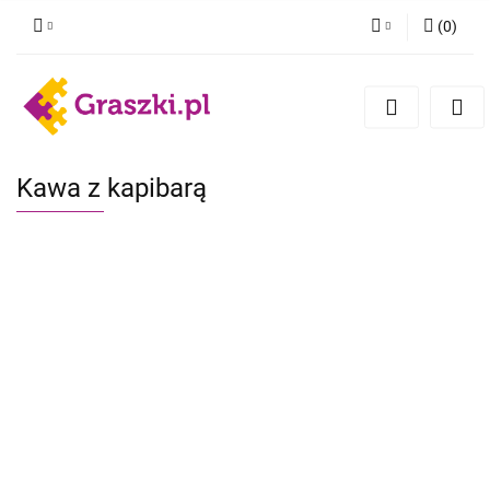
(
0
)
Zaloguj się
Zarejestruj się
Dodaj zgłoszenie
Zgody cookies
Kawa z kapibarą