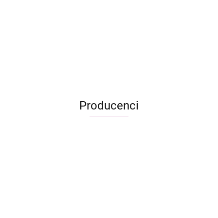
7 cudów świata (nowa edycja)
219.95
159.99
Producenci