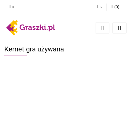
(
0
)
Zaloguj się
Zarejestruj się
Dodaj zgłoszenie
Zgody cookies
Kemet gra używana