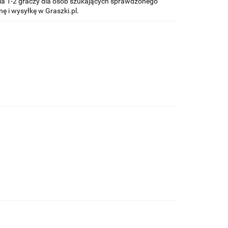
 dla 1-2 graczy dla osób szukających sprawdzonego
nę i wysyłkę w Graszki.pl.