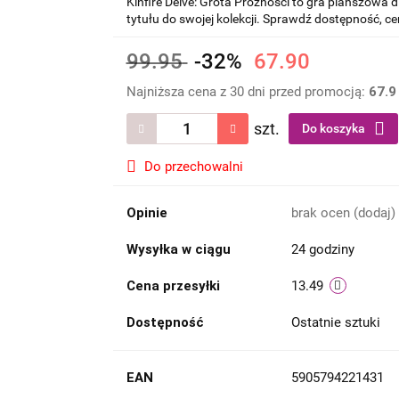
Kinfire Delve: Grota Próżności to gra planszowa
tytułu do swojej kolekcji. Sprawdź dostępność, ce
99.95
-32%
67.90
Najniższa cena z 30 dni przed promocją:
67.9
szt.
Do koszyka
Do przechowalni
Opinie
brak ocen
(dodaj)
Wysyłka w ciągu
24 godziny
Cena przesyłki
13.49
Dostępność
Ostatnie sztuki
EAN
5905794221431