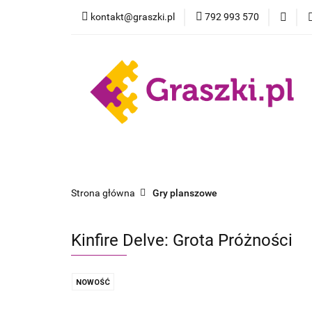
kontakt@graszki.pl
792 993 570
Gry planszowe
Nowości
Wyprz
Gry planszowe
Akcesoria
Pokemon
Strona główna
Gry planszowe
Kinfire Delve: Grota Próżności
NOWOŚĆ