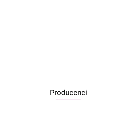
7 cudów świata (nowa edycja)
219.95
159.99
Producenci