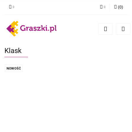
(
0
)
Zaloguj się
Zarejestruj się
Dodaj zgłoszenie
Zgody cookies
Klask
NOWOŚĆ