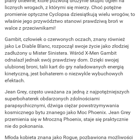
plany bitewne, które pozwolą drużynie skupić ogień na
licznych wrogach, z którymi się mierzy. Choć potężne
promienie optyczne Cyclopsa dziesiątkują wielu wrogów, to
właśnie jego przywództwo stanowi prawdziwą broń w
walce z przeciwnikami!
Gambit, człowiek o czerwonych oczach, znany również
jako Le Diable Blanc, rozpoczął swoje życie jako złodziej
zadłużony u Mister Sinistera. Wśród X-Men Gambit
odnalazł jednak swój prawdziwy dom. Dzięki swojej
ulubionej broni, talii kart do gry naładowanych energią
kinetyczną, jest bohaterem o niezwykle wybuchowych
efektach.
Jean Grey, często uważana za jedną z najpotężniejszych
superbohaterek obdarzonych zdolnościami
parapsychicznymi, dźwiga ciężar powstrzymywania
kosmicznego bytu znanego jako Moc Phoenix. Jean Grey
przemienia się w Mroczną Phoenix, staje się praktycznie
nie do pokonania.
Młoda kobieta znana jako Rogue, pozbawiona możliwości