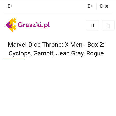
(
0
)
Zaloguj się
Zarejestruj się
Dodaj zgłoszenie
Zgody cookies
Marvel Dice Throne: X-Men - Box 2:
Cyclops, Gambit, Jean Gray, Rogue