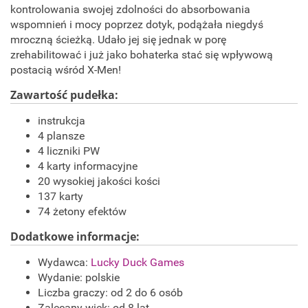
kontrolowania swojej zdolności do absorbowania
wspomnień i mocy poprzez dotyk, podążała niegdyś
mroczną ścieżką. Udało jej się jednak w porę
zrehabilitować i już jako bohaterka stać się wpływową
postacią wśród X-Men!
Zawartość pudełka:
instrukcja
4 plansze
4 liczniki PW
4 karty informacyjne
20 wysokiej jakości kości
137 karty
74 żetony efektów
Dodatkowe informacje:
Wydawca:
Lucky Duck Games
Wydanie: polskie
Liczba graczy: od 2 do 6 osób
Zalecany wiek: od 8 lat