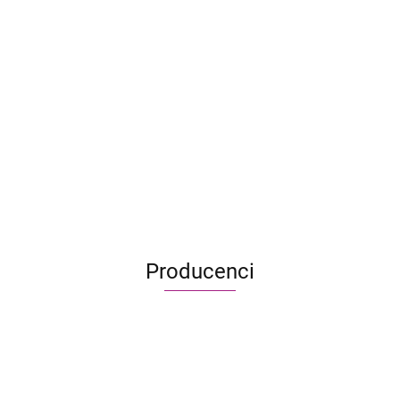
Cardia: Magiczny pojedynek
39.99
Producenci