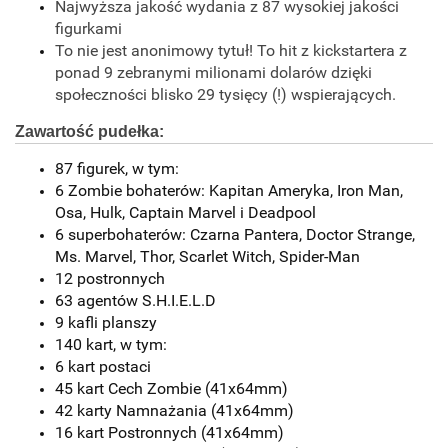
Najwyższa jakość wydania z 87 wysokiej jakości
figurkami
To nie jest anonimowy tytuł! To hit z kickstartera z
ponad 9 zebranymi milionami dolarów dzięki
społeczności blisko 29 tysięcy (!) wspierających.
Zawartość pudełka:
87 figurek, w tym:
6 Zombie bohaterów: Kapitan Ameryka, Iron Man,
Osa, Hulk, Captain Marvel i Deadpool
6 superbohaterów: Czarna Pantera, Doctor Strange,
Ms. Marvel, Thor, Scarlet Witch, Spider-Man
12 postronnych
63 agentów S.H.I.E.L.D
9 kafli planszy
140 kart, w tym:
6 kart postaci
45 kart Cech Zombie (41x64mm)
42 karty Namnażania (41x64mm)
16 kart Postronnych (41x64mm)