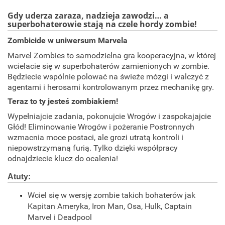
Gdy uderza zaraza, nadzieja zawodzi… a
superbohaterowie stają na czele hordy zombie!
Zombicide w uniwersum Marvela
Marvel Zombies to samodzielna gra kooperacyjna, w której
wcielacie się w superbohaterów zamienionych w zombie.
Będziecie wspólnie polować na świeże mózgi i walczyć z
agentami i herosami kontrolowanym przez mechanikę gry.
Teraz to ty jesteś zombiakiem!
Wypełniajcie zadania, pokonujcie Wrogów i zaspokajajcie
Głód! Eliminowanie Wrogów i pożeranie Postronnych
wzmacnia moce postaci, ale grozi utratą kontroli i
niepowstrzymaną furią. Tylko dzięki współpracy
odnajdziecie klucz do ocalenia!
Atuty:
Wciel się w wersję zombie takich bohaterów jak
Kapitan Ameryka, Iron Man, Osa, Hulk, Captain
Marvel i Deadpool