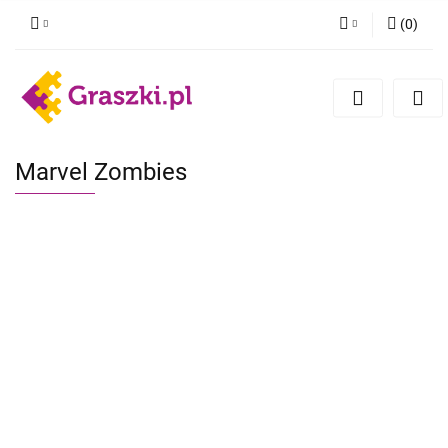
(
0
)
Zaloguj się
Zarejestruj się
Dodaj zgłoszenie
Zgody cookies
Marvel Zombies