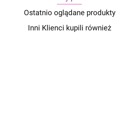
Ostatnio oglądane produkty
Inni Klienci kupili również
Ark
Nova
299.95
201.99
Anachrony Essential
Edition
299.95
206.95
Army of the Dead: Gra z linii