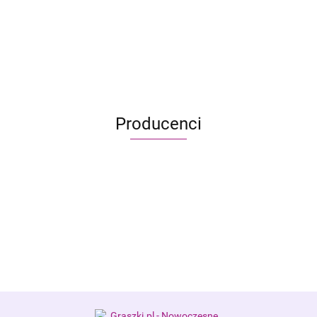
Zombicide
499.95
330.00
Producenci
Alis Games – producent gier