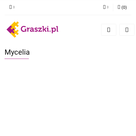
(
0
)
Zaloguj się
Zarejestruj się
Dodaj zgłoszenie
Zgody cookies
Mycelia