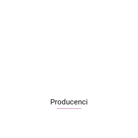
Labyrinth Junior
Bluey
Minecraft - gra
planszowa
87.90
La Cucaracha - edycja
160.99
specjalna
147.95
Producenci