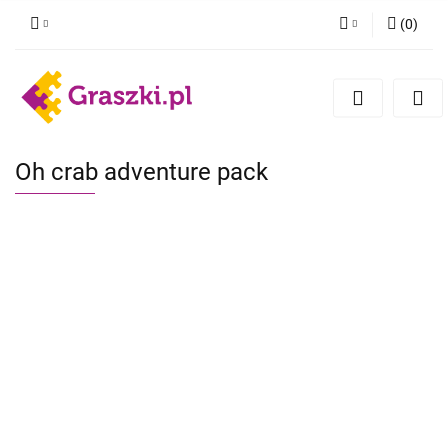
(
0
)
Zaloguj się
Zarejestruj się
Dodaj zgłoszenie
Zgody cookies
Oh crab adventure pack