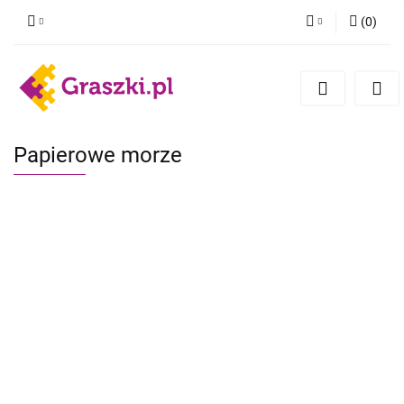
(
0
)
Zaloguj się
Zarejestruj się
Dodaj zgłoszenie
Zgody cookies
Papierowe morze