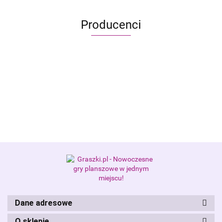
Producenci
Alis Games – producent gier
planszowych i RPG
Dane adresowe
O sklepie