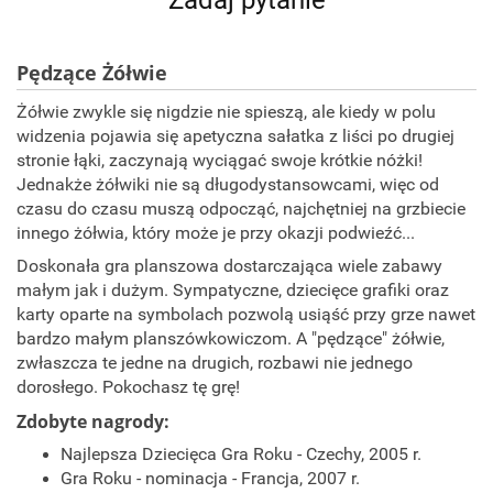
Zadaj pytanie
Pędzące Żółwie
Żółwie zwykle się nigdzie nie spieszą, ale kiedy w polu
widzenia pojawia się apetyczna sałatka z liści po drugiej
stronie łąki, zaczynają wyciągać swoje krótkie nóżki!
Jednakże żółwiki nie są długodystansowcami, więc od
czasu do czasu muszą odpocząć, najchętniej na grzbiecie
innego żółwia, który może je przy okazji podwieźć...
Doskonała gra planszowa dostarczająca wiele zabawy
małym jak i dużym. Sympatyczne, dziecięce grafiki oraz
karty oparte na symbolach pozwolą usiąść przy grze nawet
bardzo małym planszówkowiczom. A "pędzące" żółwie,
zwłaszcza te jedne na drugich, rozbawi nie jednego
dorosłego. Pokochasz tę grę!
Zdobyte nagrody:
Najlepsza Dziecięca Gra Roku - Czechy, 2005 r.
Gra Roku - nominacja - Francja, 2007 r.