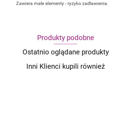
Zawiera małe elementy - ryzyko zadławienia.
Produkty podobne
Ostatnio oglądane produkty
Inni Klienci kupili również
Makoto
Ubongo
Simsala
Ratuj
Spin
Króliczki!
59.99
129.99