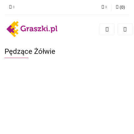
(
0
)
Zaloguj się
Zarejestruj się
Dodaj zgłoszenie
Zgody cookies
Pędzące Żółwie