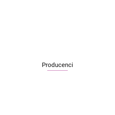
89.99
41.90
96.99
82.00
59.99
Kajko i Kokosz.
Porwanie Milusia
199.99
132.90
Producenci