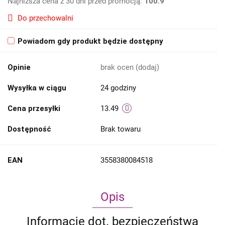
Najniższa cena z 30 dni przed promocją:
100.9
Do przechowalni
Powiadom gdy produkt będzie dostępny
Opinie
brak ocen
(dodaj)
Wysyłka w ciągu
24 godziny
Cena przesyłki
13.49
Dostępność
Brak towaru
EAN
3558380084518
Opis
Informacje dot. bezpieczeństwa