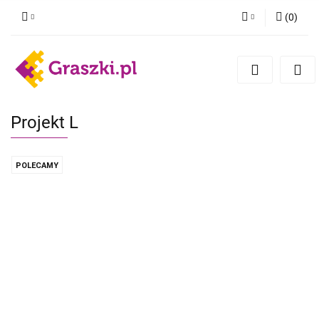
(
0
)
Zaloguj się
Zarejestruj się
Dodaj zgłoszenie
Zgody cookies
Projekt L
POLECAMY