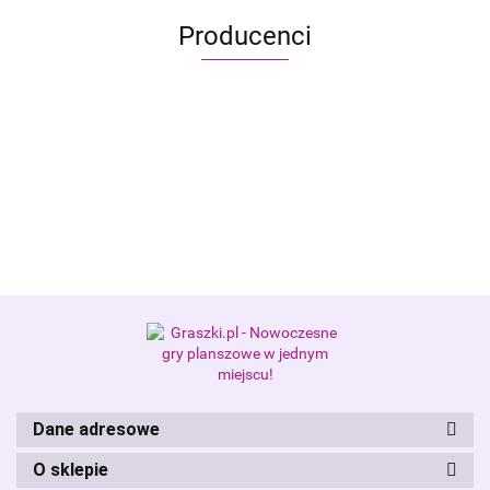
Producenci
Alis Games – producent gier
planszowych i RPG
Dane adresowe
O sklepie