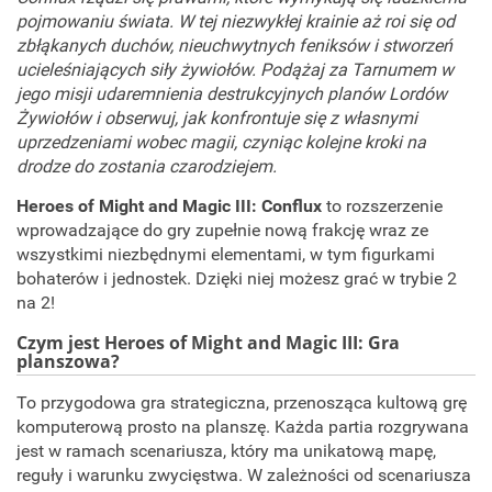
pojmowaniu świata. W tej niezwykłej krainie aż roi się od
zbłąkanych duchów, nieuchwytnych feniksów i stworzeń
ucieleśniających siły żywiołów. Podążaj za Tarnumem w
jego misji udaremnienia destrukcyjnych planów Lordów
Żywiołów i obserwuj, jak konfrontuje się z własnymi
uprzedzeniami wobec magii, czyniąc kolejne kroki na
drodze do zostania czarodziejem.
Heroes of Might and Magic III: Conflux
to rozszerzenie
wprowadzające do gry zupełnie nową frakcję wraz ze
wszystkimi niezbędnymi elementami, w tym figurkami
bohaterów i jednostek. Dzięki niej możesz grać w trybie 2
na 2!
Czym jest Heroes of Might and Magic III: Gra
planszowa?
To przygodowa gra strategiczna, przenosząca kultową grę
komputerową prosto na planszę. Każda partia rozgrywana
jest w ramach scenariusza, który ma unikatową mapę,
reguły i warunku zwycięstwa. W zależności od scenariusza