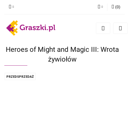
(
0
)
Zaloguj się
Zarejestruj się
Dodaj zgłoszenie
Zgody cookies
Heroes of Might and Magic III: Wrota
żywiołów
PRZEDSPRZEDAŻ