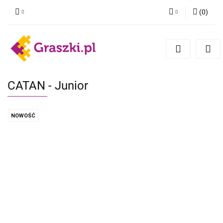
(
0
)
Zaloguj się
Zarejestruj się
Dodaj zgłoszenie
Zgody cookies
CATAN - Junior
NOWOŚĆ