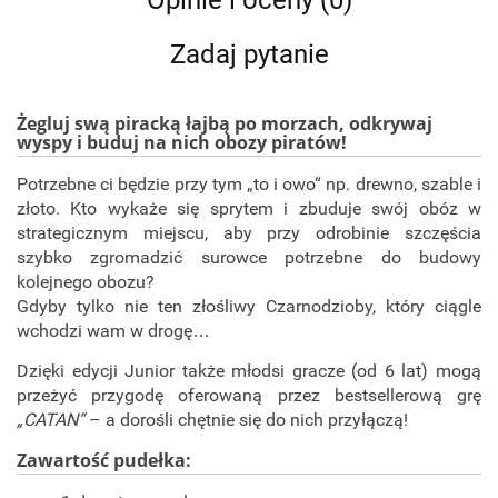
Opinie i oceny (0)
Zadaj pytanie
Żegluj swą piracką łajbą po morzach, odkrywaj
wyspy i buduj na nich obozy piratów!
Potrzebne ci będzie przy tym „to i owo“ np. drewno, szable i
złoto. Kto wykaże się sprytem i zbuduje swój obóz w
strategicznym miejscu, aby przy odrobinie szczęścia
szybko zgromadzić surowce potrzebne do budowy
kolejnego obozu?
Gdyby tylko nie ten złośliwy Czarnodzioby, który ciągle
wchodzi wam w drogę…
Dzięki edycji Junior także młodsi gracze (od 6 lat) mogą
przeżyć przygodę oferowaną przez bestsellerową grę
„CATAN“
– a dorośli chętnie się do nich przyłączą!
Zawartość pudełka: