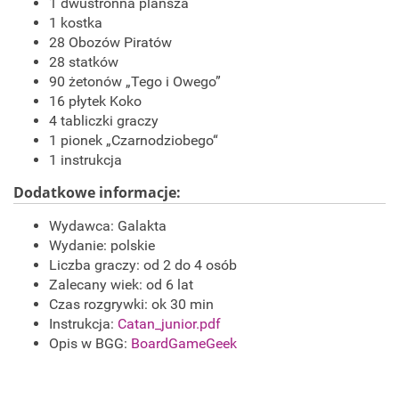
1 dwustronna plansza
1 kostka
28 Obozów Piratów
28 statków
90 żetonów „Tego i Owego”
16 płytek Koko
4 tabliczki graczy
1 pionek „Czarnodziobego“
1 instrukcja
Dodatkowe informacje:
Wydawca:
Galakta
Wydanie: polskie
Liczba graczy: od 2 do 4 osób
Zalecany wiek: od 6 lat
Czas rozgrywki: ok 30 min
Instrukcja:
Catan_junior.pdf
Opis w BGG:
BoardGameGeek