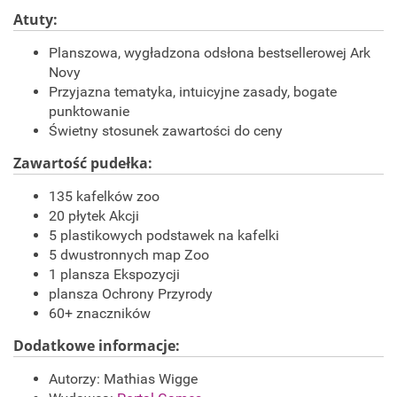
Atuty:
Planszowa, wygładzona odsłona bestsellerowej Ark
Novy
Przyjazna tematyka, intuicyjne zasady, bogate
punktowanie
Świetny stosunek zawartości do ceny
Zawartość pudełka:
135 kafelk
ów zoo
20 p
łytek Akcji
5 plastikowych podstawek na kafelki
5 dwustronnych map Zoo
1 plansza Ekspozycji
plansza Ochrony Przyrody
60+ znacznik
ów
Dodatkowe informacje:
Autorzy: Mathias Wigge