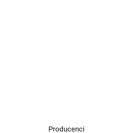
Ark
Nova
299.95
201.99
Anachrony Essential
Edition
299.95
206.95
Army of the Dead: Gra z linii
Zombicide
499.95
330.00
Producenci