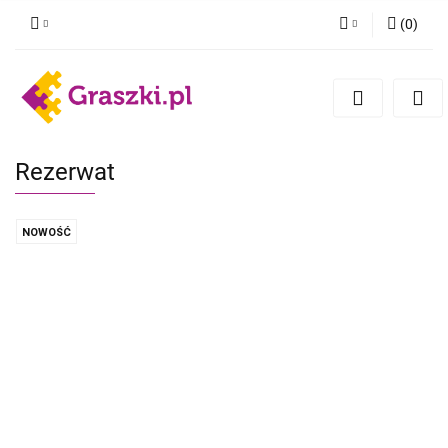
(
0
)
Zaloguj się
Zarejestruj się
Dodaj zgłoszenie
Zgody cookies
Rezerwat
NOWOŚĆ