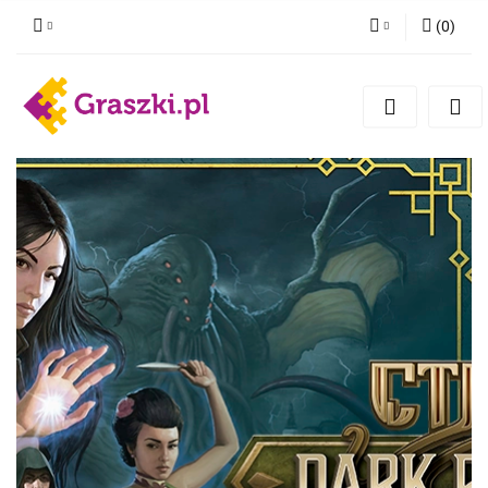
(
0
)
Zaloguj się
Zarejestruj się
Dodaj zgłoszenie
Zgody cookies