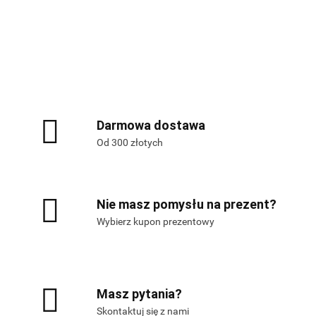
Alis Games – producent gier
planszowych i RPG
Darmowa dostawa
Od 300 złotych
Nie masz pomysłu na prezent?
Wybierz kupon prezentowy
Masz pytania?
Skontaktuj się z nami