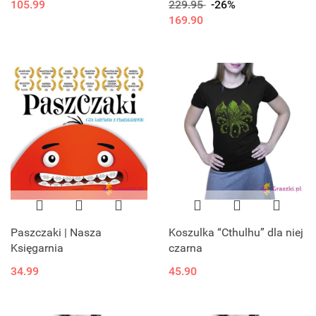
105.99
229.95
-26%
169.90
Paszczaki | Nasza
Koszulka “Cthulhu” dla niej
Księgarnia
czarna
34.99
45.90