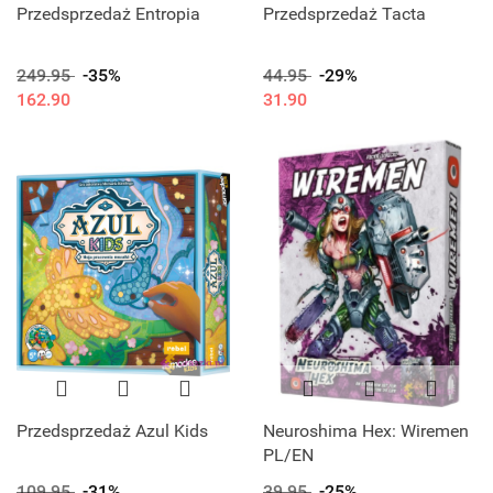
Przedsprzedaż Entropia
Przedsprzedaż Tacta
249.95
-35%
44.95
-29%
162.90
31.90
Przedsprzedaż Azul Kids
Neuroshima Hex: Wiremen
PL/EN
109.95
-31%
39.95
-25%