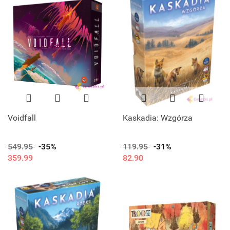
Voidfall
Kaskadia: Wzgórza
549.95
-35%
119.95
-31%
359.99
82.90