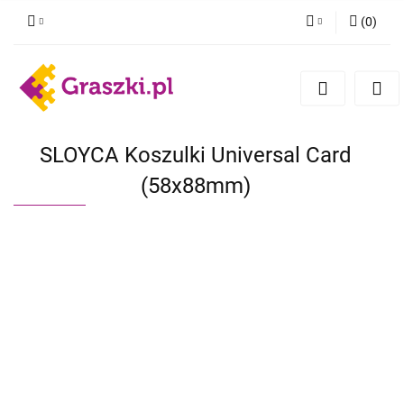
(
0
)
Zaloguj się
Zarejestruj się
Dodaj zgłoszenie
Zgody cookies
SLOYCA Koszulki Universal Card
(58x88mm)