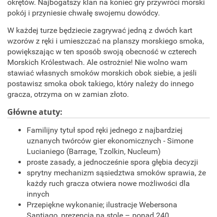
okrętów. Najbogatszy klan na koniec gry przywróci morski
pokój i przyniesie chwałę swojemu dowódcy.
W każdej turze będziecie zagrywać jedną z dwóch kart
wzorów z ręki i umieszczać na planszy morskiego smoka,
powiększając w ten sposób swoją obecność w czterech
Morskich Królestwach. Ale ostrożnie! Nie wolno wam
stawiać własnych smoków morskich obok siebie, a jeśli
postawisz smoka obok takiego, który należy do innego
gracza, otrzyma on w zamian złoto.
Główne atuty:
Familijny tytuł spod ręki jednego z najbardziej
uznanych twórców gier ekonomicznych - Simone
Lucianiego (Barrage, Tzolkin, Nucleum)
proste zasady, a jednocześnie spora głębia decyzji
sprytny mechanizm sąsiedztwa smoków sprawia, że
każdy ruch gracza otwiera nowe możliwości dla
innych
Przepiękne wykonanie; ilustracje Webersona
Santiago, prezencja na stole – ponad 240