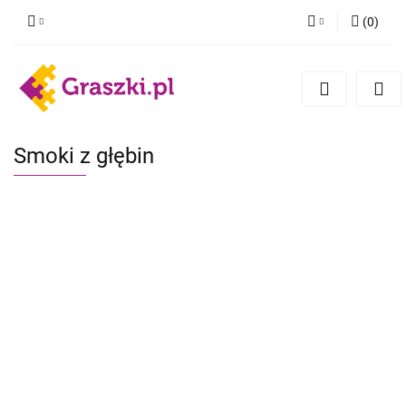
(
0
)
Zaloguj się
Zarejestruj się
Dodaj zgłoszenie
Zgody cookies
Smoki z głębin