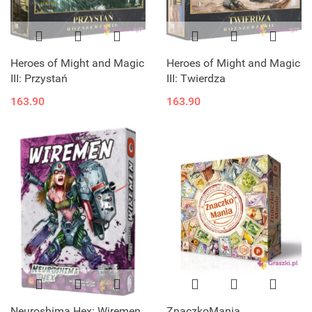
Heroes of Might and Magic
Heroes of Might and Magic
III: Przystań
III: Twierdza
163.90
163.90
Neuroshima Hex: Wiremen
ZnaczkoMania