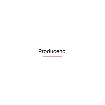
Terraformacja Marsa: Ekspedycja Ares - Zestaw dodatkowy
#1 (17 kart)
22.90
Producenci