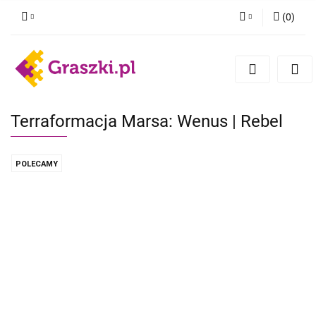
(
0
)
Zaloguj się
Zarejestruj się
Dodaj zgłoszenie
Zgody cookies
Terraformacja Marsa: Wenus | Rebel
POLECAMY