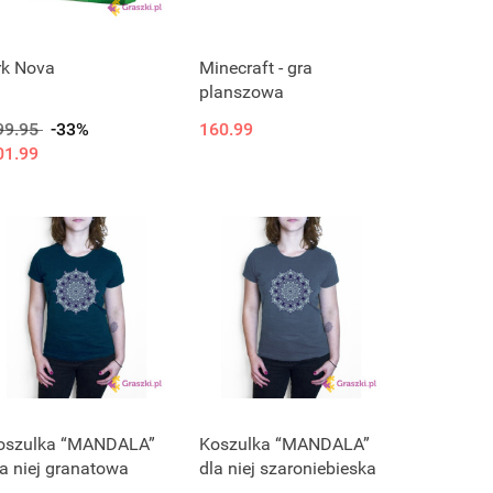
rk Nova
Minecraft - gra
planszowa
99.95
-33%
160.99
01.99
oszulka “MANDALA”
Koszulka “MANDALA”
la niej granatowa
dla niej szaroniebieska