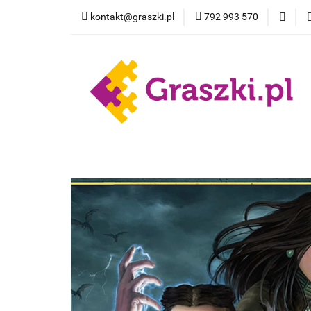
kontakt@graszki.pl
792 993 570
Gry planszowe
Nowości
Wyprz
Gry planszowe
Akcesoria
Pokemon