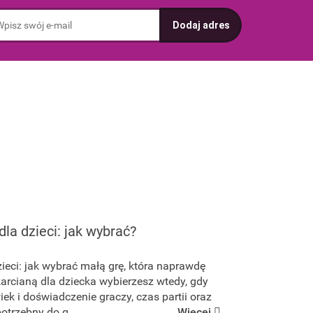
dla dzieci: jak wybrać?
zieci: jak wybrać małą grę, która naprawdę
karcianą dla dziecka wybierzesz wtedy, gdy
iek i doświadczenie graczy, czas partii oraz
trzebny do g...
Więcej