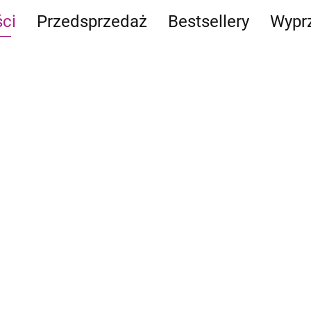
ci
Przedsprzedaż
Bestsellery
Wypr
CATAN
Ostoja:
- Junior
Rytm
Emb
Pierwszy
natury
Trof
119.90
szczur w
24.95
Pre
 Might
-13%
kosmosie
-24%
99.
95.99
III:
103.90
18.90
-30
69.
Dragon Eclipse:
Mystling Academy -
Peare kontra Arboro
69.95
-24%
52.90