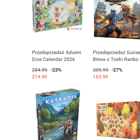
Przedsprzedaż Advent
Przedsprzedaż Gunse
Dice Calendar 2026
Bitwa o Toshi Ranbo
284.95
-23%
209.95
-27%
219.90
153.90