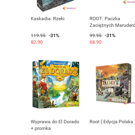
Kaskadia: Rzeki
ROOT: Paczka
Zaciężnych Maruder
119.95
-31%
99.95
-31%
82.90
68.90
Wyprawa do El Dorado
Root ( Edycja Polska 
+ promka