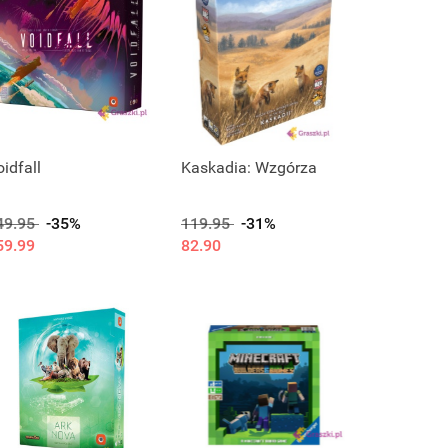
idfall
Kaskadia: Wzgórza
49.95
-35%
119.95
-31%
59.99
82.90