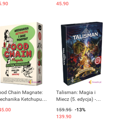
5.90
45.90
Produkt niedostępny
Produkt niedostępny
ood Chain Magnate:
Talisman: Magia i
echanika Ketchupu i
Miecz (5. edycja) -
nne Pomysły
Sojusze - Wezwanie
45.00
159.95
-13%
losu
139.90