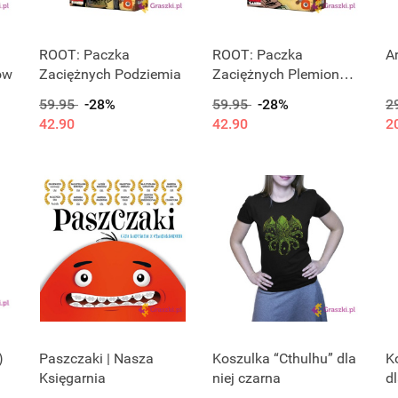
ROOT: Paczka
ROOT: Paczka
A
ów
Zaciężnych Podziemia
Zaciężnych Plemion
Rzecznych
59.95
-28%
59.95
-28%
2
42.90
42.90
2
)
Paszczaki | Nasza
Koszulka “Cthulhu” dla
K
Księgarnia
niej czarna
d