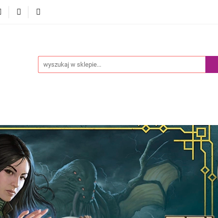
Akcesoria
Pokemony
Komiksy Paragrafowe
Prz
edaż
Blog
y
Komiksy Paragrafowe
Przedsprzedaż
Nowości