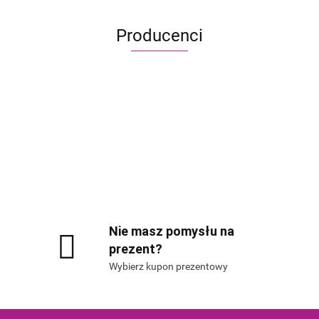
Producenci
Alis Games – producent gier planszowych i RP
Nie masz pomysłu na
prezent?
Wybierz kupon prezentowy