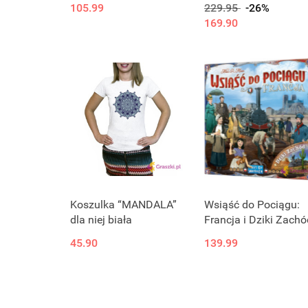
105.99
229.95
-26%
169.90
Koszulka “MANDALA”
Wsiąść do Pociągu:
dla niej biała
Francja i Dziki Zachó
45.90
139.99