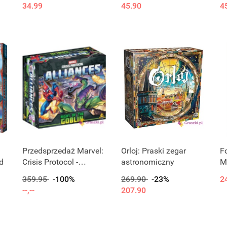
34.99
45.90
4
Produkt niedostępny
Produkt niedostępny
Przedsprzedaż Marvel:
Orloj: Praski zegar
F
d
Crisis Protocol -
astronomiczny
M
Alliances - Night of the
I
359.95
-100%
269.90
-23%
2
Goblin
--,--
207.90