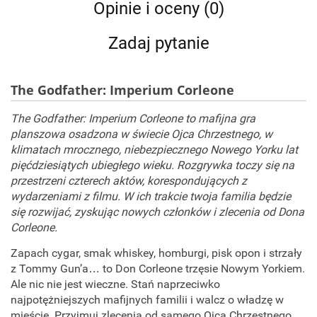
Opinie i oceny (0)
Zadaj pytanie
The Godfather: Imperium Corleone
The Godfather: Imperium Corleone to mafijna gra
planszowa osadzona w świecie Ojca Chrzestnego, w
klimatach mrocznego, niebezpiecznego Nowego Yorku lat
pięćdziesiątych ubiegłego wieku. Rozgrywka toczy się na
przestrzeni czterech aktów, korespondujących z
wydarzeniami z filmu. W ich trakcie twoja familia będzie
się rozwijać, zyskując nowych członków i zlecenia od Dona
Corleone.
Zapach cygar, smak whiskey, homburgi, pisk opon i strzały
z Tommy Gun’a… to Don Corleone trzęsie Nowym Yorkiem.
Ale nic nie jest wieczne. Stań naprzeciwko
najpotężniejszych mafijnych familii i walcz o władzę w
mieście. Przyjmuj zlecenia od samego Ojca Chrzestnego,