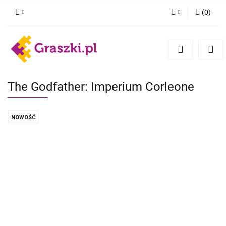
(
0
)
Zaloguj się
Zarejestruj się
Dodaj zgłoszenie
Zgody cookies
The Godfather: Imperium Corleone
NOWOŚĆ