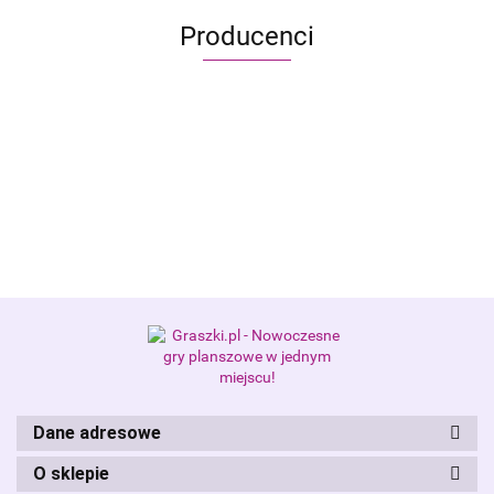
Producenci
Alis Games – producent gier
planszowych i RPG
Dane adresowe
O sklepie