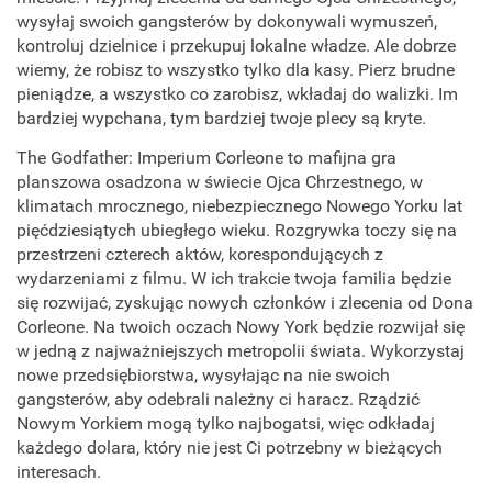
wysyłaj swoich gangsterów by dokonywali wymuszeń,
kontroluj dzielnice i przekupuj lokalne władze. Ale dobrze
wiemy, że robisz to wszystko tylko dla kasy. Pierz brudne
pieniądze, a wszystko co zarobisz, wkładaj do walizki. Im
bardziej wypchana, tym bardziej twoje plecy są kryte.
The Godfather: Imperium Corleone to mafijna gra
planszowa osadzona w świecie Ojca Chrzestnego, w
klimatach mrocznego, niebezpiecznego Nowego Yorku lat
pięćdziesiątych ubiegłego wieku. Rozgrywka toczy się na
przestrzeni czterech aktów, korespondujących z
wydarzeniami z filmu. W ich trakcie twoja familia będzie
się rozwijać, zyskując nowych członków i zlecenia od Dona
Corleone. Na twoich oczach Nowy York będzie rozwijał się
w jedną z najważniejszych metropolii świata. Wykorzystaj
nowe przedsiębiorstwa, wysyłając na nie swoich
gangsterów, aby odebrali należny ci haracz. Rządzić
Nowym Yorkiem mogą tylko najbogatsi, więc odkładaj
każdego dolara, który nie jest Ci potrzebny w bieżących
interesach.