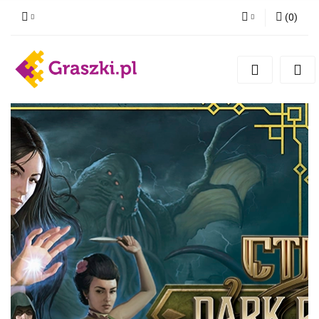
(
0
)
Zaloguj się
Zarejestruj się
Dodaj zgłoszenie
Zgody cookies