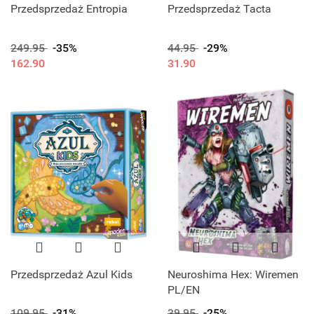
Przedsprzedaż Entropia
Przedsprzedaż Tacta
249.95
-35%
44.95
-29%
162.90
31.90
Przedsprzedaż Azul Kids
Neuroshima Hex: Wiremen
PL/EN
109.95
-31%
39.95
-25%