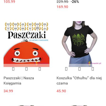
105.99
229.95
-26%
169.90
Paszczaki | Nasza
Koszulka “Cthulhu” dla niej
Księgarnia
czarna
34.99
45.90