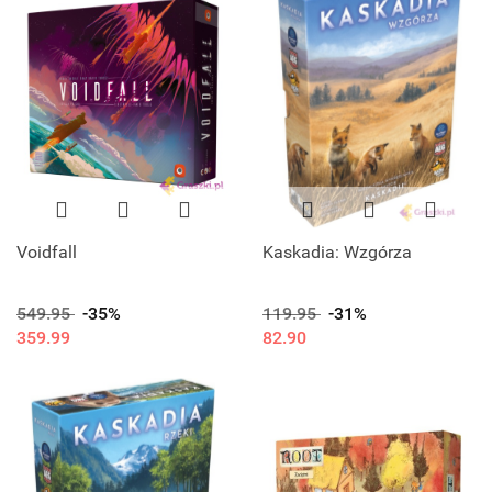
Voidfall
Kaskadia: Wzgórza
549.95
-35%
119.95
-31%
359.99
82.90