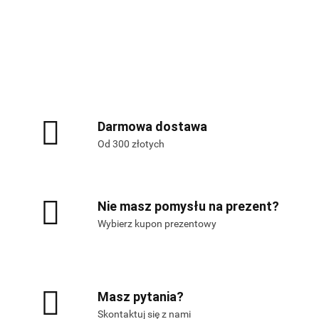
Alis Games – producent gier
planszowych i RPG
Darmowa dostawa
Od 300 złotych
Nie masz pomysłu na prezent?
Wybierz kupon prezentowy
Masz pytania?
Skontaktuj się z nami