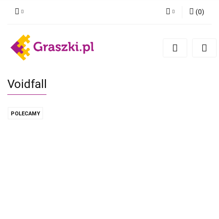
(
0
)
Zaloguj się
Zarejestruj się
Dodaj zgłoszenie
Zgody cookies
Voidfall
POLECAMY