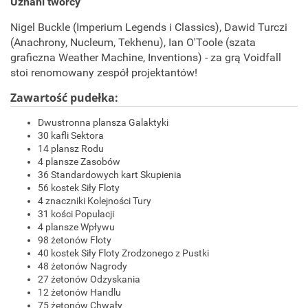
Uznani twórcy
Nigel Buckle (Imperium Legends i Classics), Dawid Turczi
(Anachrony, Nucleum, Tekhenu), Ian O'Toole (szata
graficzna Weather Machine, Inventions) - za grą Voidfall
stoi renomowany zespół projektantów!
Zawartość pudełka:
Dwustronna plansza Galaktyki
30 kafli Sektora
14 plansz Rodu
4 plansze Zasobów
36 Standardowych kart Skupienia
56 kostek Siły Floty
4 znaczniki Kolejności Tury
31 kości Populacji
4 plansze Wpływu
98 żetonów Floty
40 kostek Siły Floty Zrodzonego z Pustki
48 żetonów Nagrody
27 żetonów Odzyskania
12 żetonów Handlu
75 żetonów Chwały