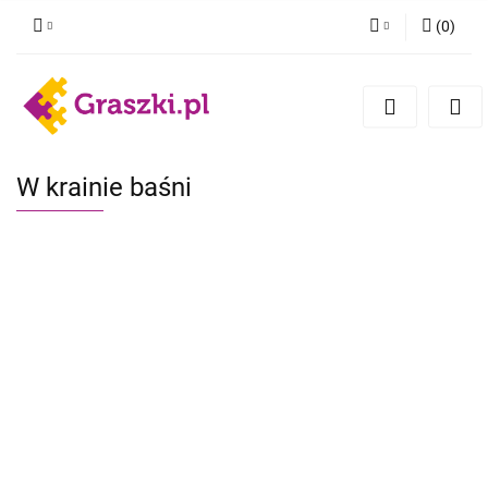
(
0
)
Zaloguj się
Zarejestruj się
Dodaj zgłoszenie
Zgody cookies
W krainie baśni