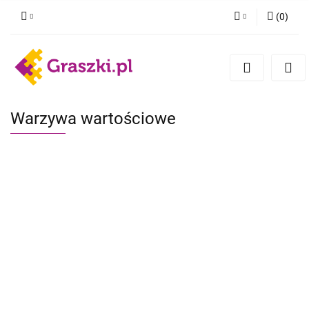
(
0
)
Zaloguj się
Zarejestruj się
Dodaj zgłoszenie
Zgody cookies
Warzywa wartościowe