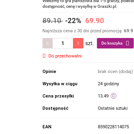
Wiedźmy to gra planszowa dla 1-5 graczy, poleca
dostępność, cenę i wysyłkę w Graszki.pl.
89.10
-22%
69.90
Najniższa cena z 30 dni przed promocją:
69.9
szt.
Do koszyka
Do przechowalni
Opinie
brak ocen
(dodaj)
Wysyłka w ciągu
24 godziny
Cena przesyłki
13.49
Dostępność
Ostatnie sztuki
EAN
8590228114075