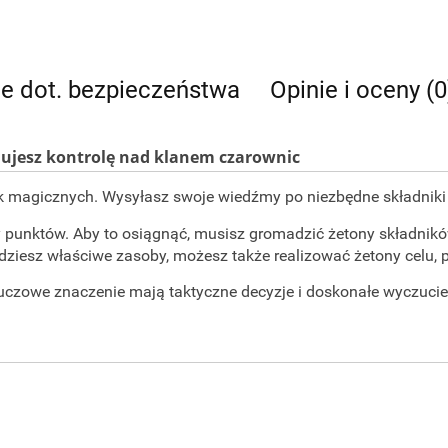
je dot. bezpieczeństwa
Opinie i oceny (0
mujesz kontrolę nad klanem czarownic
k magicznych. Wysyłasz swoje wiedźmy po niezbędne składniki i 
y punktów. Aby to osiągnąć, musisz gromadzić żetony składnikó
ędziesz właściwe zasoby, możesz także realizować żetony celu,
uczowe znaczenie mają taktyczne decyzje i doskonałe wyczucie