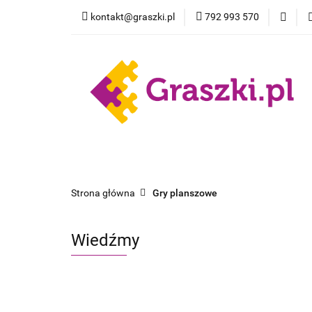
kontakt@graszki.pl
792 993 570
Gry planszowe
Nowości
Wyprz
Gry planszowe
Akcesoria
Pokemon
Strona główna
Gry planszowe
Wiedźmy