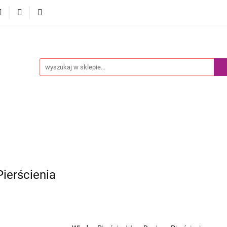
Akcesoria
Pokemony
Komiksy Paragrafowe
Prz
edaż
Blog
y
Komiksy Paragrafowe
Przedsprzedaż
Nowości
Pierścienia