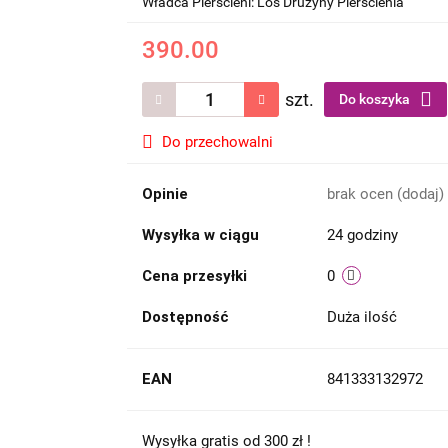
Władca Pierścieni: Los Drużyny Pierścienia
390.00
szt.
Do koszyka
Do przechowalni
Opinie
brak ocen
(dodaj)
Wysyłka w ciągu
24 godziny
Cena przesyłki
0
Dostępność
Duża ilość
EAN
841333132972
Wysyłka gratis od 300 zł !