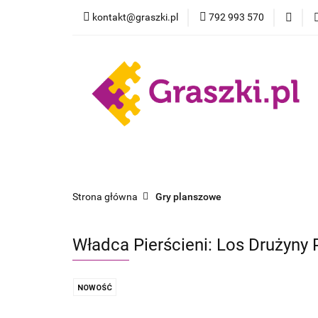
kontakt@graszki.pl
792 993 570
Gry planszowe
Nowości
Wyprz
Gry planszowe
Akcesoria
Pokemon
Strona główna
Gry planszowe
Władca Pierścieni: Los Drużyny 
NOWOŚĆ