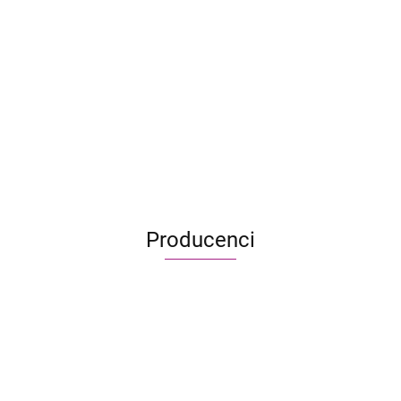
7 cudów świata (nowa edycja)
219.95
159.99
Producenci