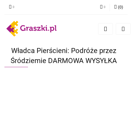
(
0
)
Zaloguj się
Zarejestruj się
Dodaj zgłoszenie
Zgody cookies
Władca Pierścieni: Podróże przez
Śródziemie DARMOWA WYSYŁKA