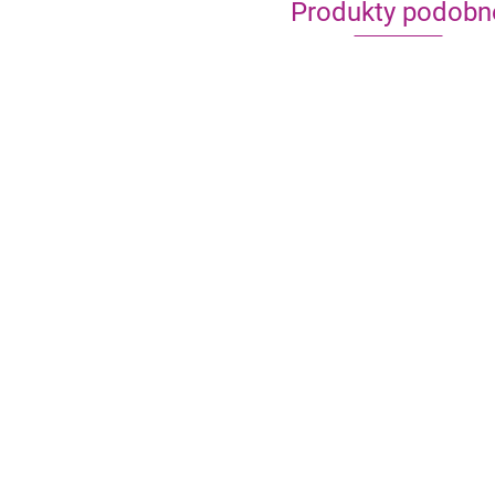
Produkty podobn
Baza Shackleton
Altay - Świt Cywilizacji
279.90
222.90
199.90
162.90
Budownicz
149.90
122.90