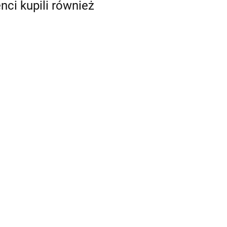
enci kupili również
-6 graczy (dodatek)