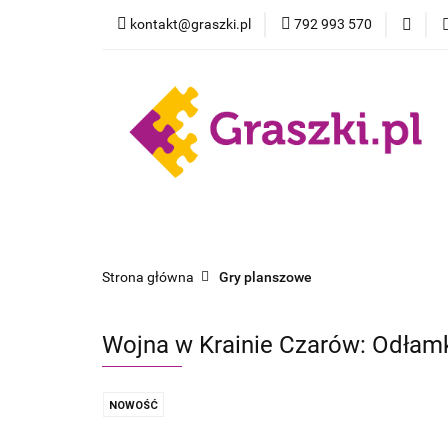
kontakt@graszki.pl
792 993 570
Gry planszowe
Nowości
Wyprz
Gry planszowe
Akcesoria
Pokemon
Strona główna
Gry planszowe
Wojna w Krainie Czarów: Odłam
NOWOŚĆ