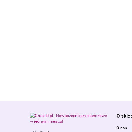
O skle
O nas