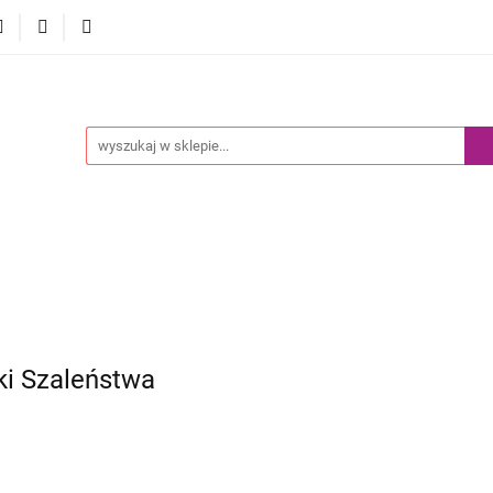
Akcesoria
Pokemony
Komiksy Paragrafowe
Prz
edaż
Blog
y
Komiksy Paragrafowe
Przedsprzedaż
Nowości
ki Szaleństwa