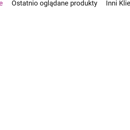
e
Ostatnio oglądane produkty
Inni Kli
CATAN - Junior
Catan BIG BOX
119.90
249.90
103.90
199.90
Catan dla 5
owie Sielskiej Doliny
83.90