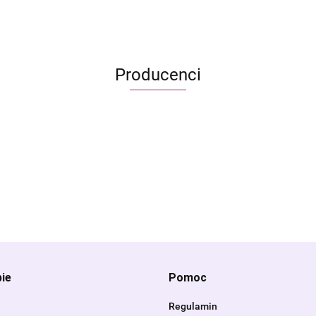
Producenci
Alis Games – producent gier planszowych i RP
pie
Pomoc
Regulamin