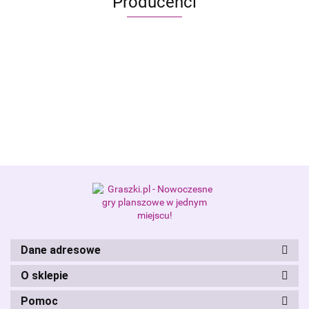
Producenci
Alis Games – producent gier
planszowych i RPG
Dane adresowe
O sklepie
Pomoc