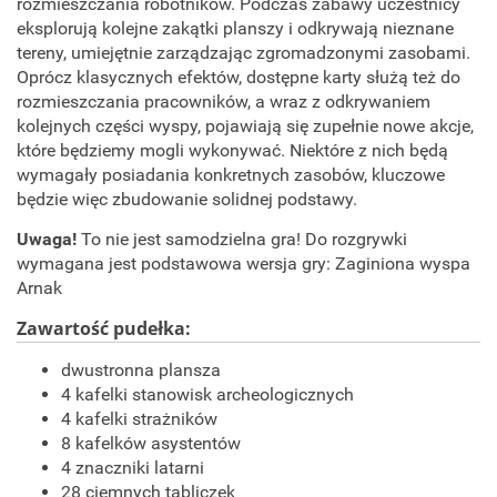
rozmieszczania robotników. Podczas zabawy uczestnicy
eksplorują kolejne zakątki planszy i odkrywają nieznane
tereny, umiejętnie zarządzając zgromadzonymi zasobami.
Oprócz klasycznych efektów, dostępne karty służą też do
rozmieszczania pracowników, a wraz z odkrywaniem
kolejnych części wyspy, pojawiają się zupełnie nowe akcje,
które będziemy mogli wykonywać. Niektóre z nich będą
wymagały posiadania konkretnych zasobów, kluczowe
będzie więc zbudowanie solidnej podstawy.
Uwaga!
To nie jest samodzielna gra! Do rozgrywki
wymagana jest podstawowa wersja gry: Zaginiona wyspa
Arnak
Zawartość pudełka:
dwustronna plansza
4 kafelki stanowisk archeologicznych
4 kafelki strażników
8 kafelków asystentów
4 znaczniki latarni
28 ciemnych tabliczek