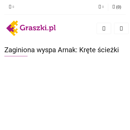
(
0
)
Zaloguj się
Zarejestruj się
Dodaj zgłoszenie
Zgody cookies
Zaginiona wyspa Arnak: Kręte ścieżki