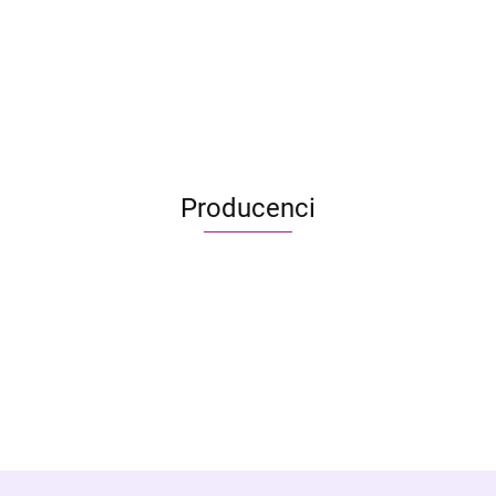
7 cudów świata (nowa edycja)
219.95
159.99
Producenci