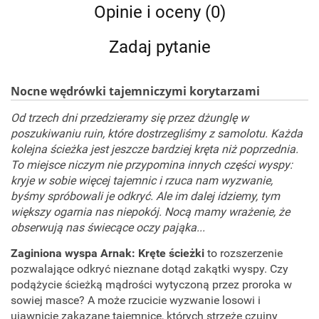
Opinie i oceny (0)
Zadaj pytanie
Nocne wędrówki tajemniczymi korytarzami
Od trzech dni przedzieramy się przez dżunglę w
poszukiwaniu ruin, które dostrzegliśmy z samolotu. Każda
kolejna ścieżka jest jeszcze bardziej kręta niż poprzednia.
To miejsce niczym nie przypomina innych części wyspy:
kryje w sobie więcej tajemnic i rzuca nam wyzwanie,
byśmy spróbowali je odkryć. Ale im dalej idziemy, tym
większy ogarnia nas niepokój. Nocą mamy wrażenie, że
obserwują nas świecące oczy pająka...
Zaginiona wyspa Arnak: Kręte ścieżki
to rozszerzenie
pozwalające odkryć nieznane dotąd zakątki wyspy. Czy
podążycie ścieżką mądrości wytyczoną przez proroka w
sowiej masce? A może rzucicie wyzwanie losowi i
ujawnicie zakazane tajemnice, których strzeże czujny